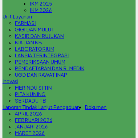
IKM 2025
IKM 2026
Unit Layanan
FARMASI
GIGI DAN MULUT
KASIR DAN RUJUKAN
KIA DAN KB
LABORATORIUM
LANSIA TERINTEGRASI
PEMERIKSAAN UMUM
PENDAFTARAN DAN R. MEDIK
UGD DAN RAWAT INAP
Inovasi
MERINDU SI TIN
PITA KUNING
SERDADU TB
Laporan Tindak Lanjut Pengaduan
Dokumen
APRIL 2026
FEBRUARI 2026
JANUARI 2026
MARET 2026