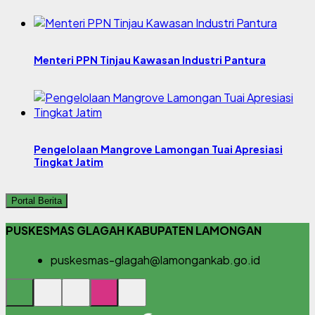
Menteri PPN Tinjau Kawasan Industri Pantura
Pengelolaan Mangrove Lamongan Tuai Apresiasi
Tingkat Jatim
Portal Berita
PUSKESMAS GLAGAH KABUPATEN LAMONGAN
puskesmas-glagah@lamongankab.go.id